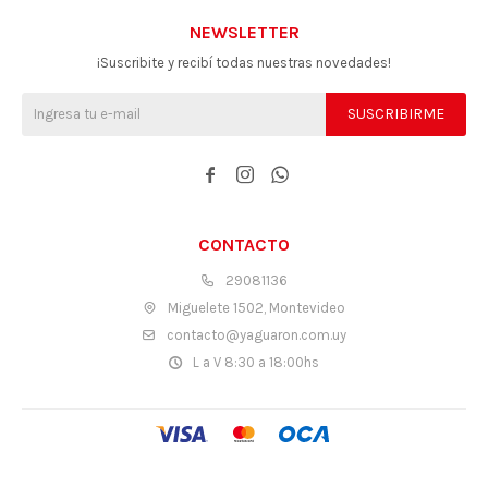
NEWSLETTER
¡Suscribite y recibí todas nuestras novedades!
SUSCRIBIRME



CONTACTO
29081136
Miguelete 1502, Montevideo
contacto@yaguaron.com.uy
L a V 8:30 a 18:00hs