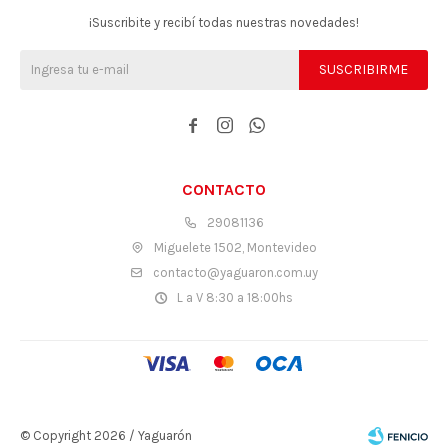
¡Suscribite y recibí todas nuestras novedades!
SUSCRIBIRME



CONTACTO
29081136
Miguelete 1502, Montevideo
contacto@yaguaron.com.uy
L a V 8:30 a 18:00hs
© Copyright 2026 / Yaguarón