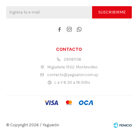
SUSCRIBIRME



CONTACTO
29081136
Miguelete 1502, Montevideo
contacto@yaguaron.com.uy
L a V 8:30 a 18:00hs
© Copyright 2026 / Yaguarón