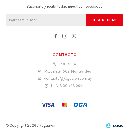
¡Suscribite y recibí todas nuestras novedades!
SUSCRIBIRME



CONTACTO
29081136
Miguelete 1502, Montevideo
contacto@yaguaron.com.uy
L a V 8:30 a 18:00hs
© Copyright 2026 / Yaguarón