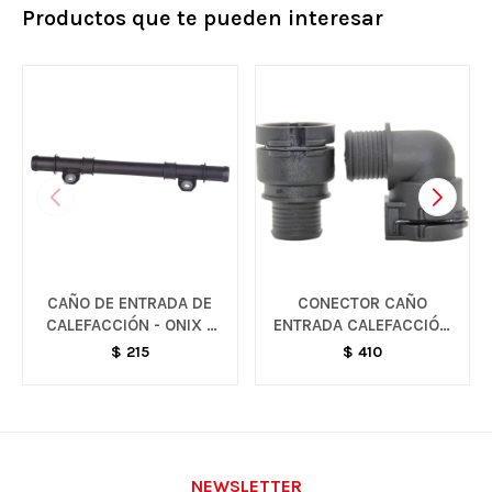
Productos que te pueden interesar
CAÑO DE ENTRADA DE
CONECTOR CAÑO
CALEFACCIÓN - ONIX /
ENTRADA CALEFACCIÓN
PRISMA
- SONIC / TRACKER
$
215
$
410
NEWSLETTER