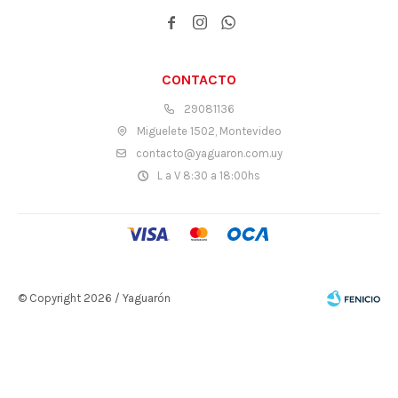



CONTACTO
29081136
Miguelete 1502, Montevideo
contacto@yaguaron.com.uy
L a V 8:30 a 18:00hs
© Copyright 2026 / Yaguarón