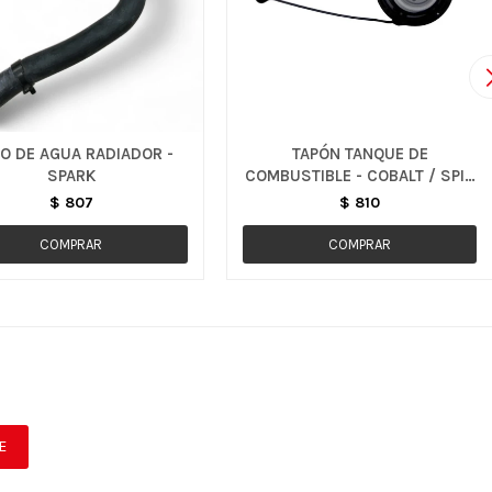
O DE AGUA RADIADOR -
TAPÓN TANQUE DE
SPARK
COMBUSTIBLE - COBALT / SPIN
/ EQUINOX
$
807
$
810
E