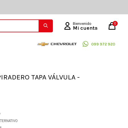
0
099 972 920
IRADERO TAPA VÁLVULA -
O
LTERNATIVO
56