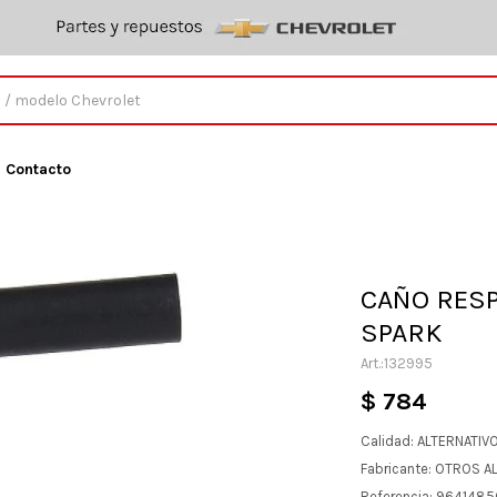
Contacto
CAÑO RESP
SPARK
132995
$
784
Calidad: ALTERNATIV
Fabricante: OTROS A
Referencia: 964148