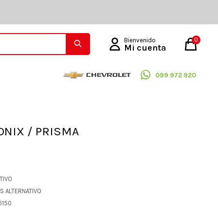
0
099 972 920
ONIX / PRISMA
ATIVO
OS ALTERNATIVO
0150