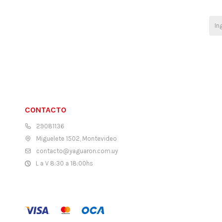
CONTACTO
29081136
Miguelete 1502, Montevideo
contacto@yaguaron.com.uy
L a V 8:30 a 18:00hs