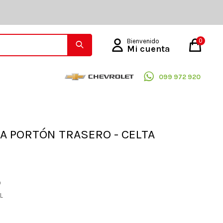
0
099 972 920
 PORTÓN TRASERO - CELTA
O
AL
6