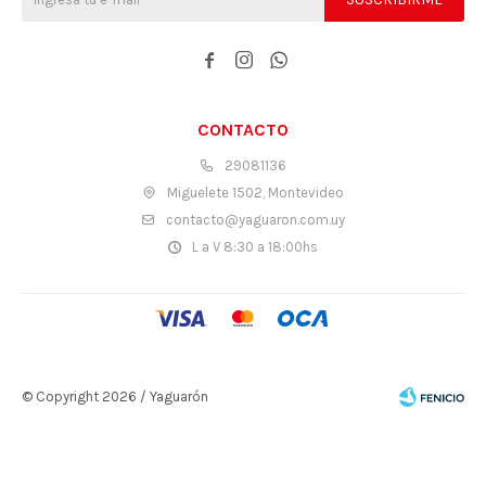



CONTACTO
29081136
Miguelete 1502, Montevideo
contacto@yaguaron.com.uy
L a V 8:30 a 18:00hs
© Copyright 2026 / Yaguarón