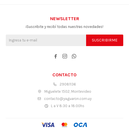
NEWSLETTER
¡Suscribite y recibí todas nuestras novedades!
SUSCRIBIRME



CONTACTO
29081136
Miguelete 1502, Montevideo
contacto@yaguaron.com.uy
L a V 8:30 a 18:00hs