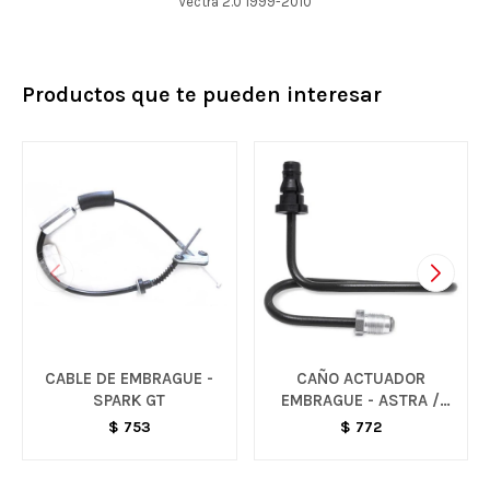
Vectra 2.0 1999-2010
Productos que te pueden interesar
CABLE DE EMBRAGUE -
CAÑO ACTUADOR
SPARK GT
EMBRAGUE - ASTRA /
VECTRA / CORSA
$
753
$
772