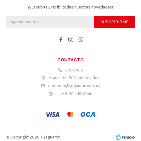
¡Suscribite y recibí todas nuestras novedades!
SUSCRIBIRME



CONTACTO
29081136
Miguelete 1502, Montevideo
contacto@yaguaron.com.uy
L a V 8:30 a 18:00hs
© Copyright 2026 / Yaguarón