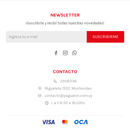
NEWSLETTER
¡Suscribite y recibí todas nuestras novedades!
SUSCRIBIRME



CONTACTO
29081136
Miguelete 1502, Montevideo
contacto@yaguaron.com.uy
L a V 8:30 a 18:00hs