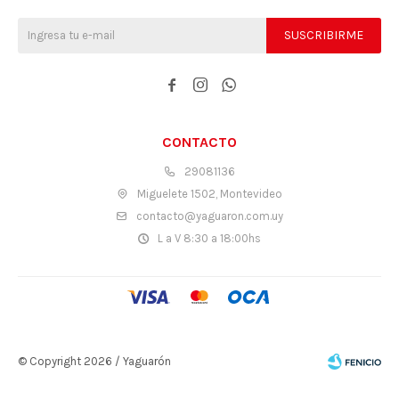
SUSCRIBIRME



CONTACTO
29081136
Miguelete 1502, Montevideo
contacto@yaguaron.com.uy
L a V 8:30 a 18:00hs
© Copyright 2026 / Yaguarón