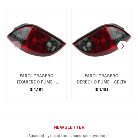
FAROL TRASERO
FAROL TRASERO
IZQUIERDO FUME -
DERECHO FUME - CELTA
CELTA
$
1.181
$
1.181
NEWSLETTER
¡Suscribite y recibí todas nuestras novedades!