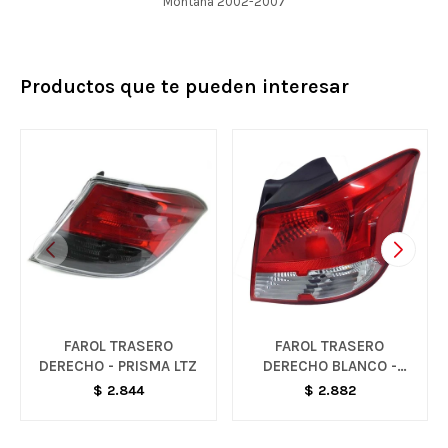
Montana 2002-2007
Productos que te pueden interesar
FAROL TRASERO
FAROL TRASERO
DERECHO - PRISMA LTZ
DERECHO BLANCO -
ONIX LT
$
2.844
$
2.882