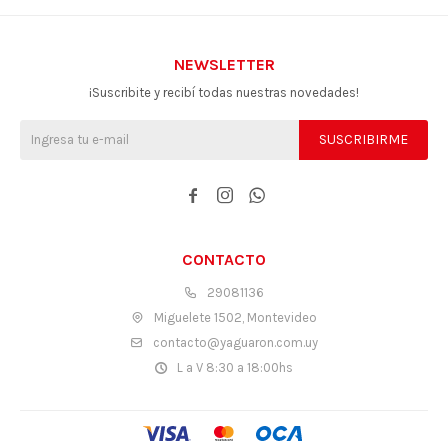
NEWSLETTER
¡Suscribite y recibí todas nuestras novedades!
SUSCRIBIRME



CONTACTO
29081136
Miguelete 1502, Montevideo
contacto@yaguaron.com.uy
L a V 8:30 a 18:00hs