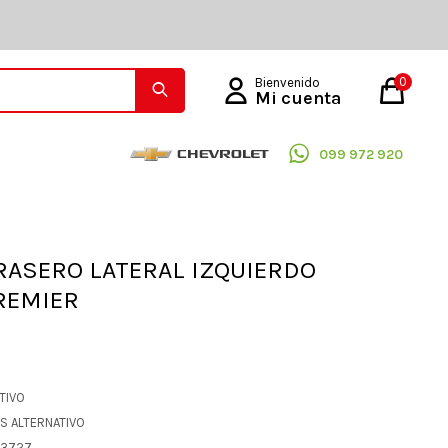
0
099 972 920
RASERO LATERAL IZQUIERDO
PREMIER
ATIVO
OS ALTERNATIVO
93727