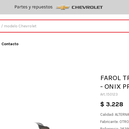
Contacto
FAROL T
- ONIX 
150123
$
3.228
Calidad: ALTERN
Fabricante: OTR
Referencia: 263