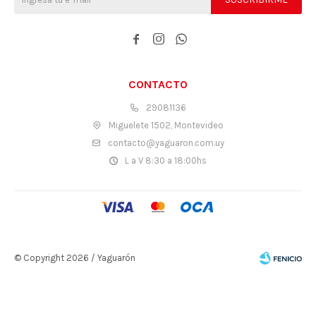



CONTACTO
29081136
Miguelete 1502, Montevideo
contacto@yaguaron.com.uy
L a V 8:30 a 18:00hs
© Copyright 2026 / Yaguarón