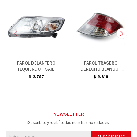
FAROL DELANTERO
FAROL TRASERO
IZQUIERDO - SAIL
DERECHO BLANCO -
PRISMA LT / ONIX LT
$
2.767
$
2.816
NEWSLETTER
¡Suscribite y recibí todas nuestras novedades!
SUSCRIBIRME