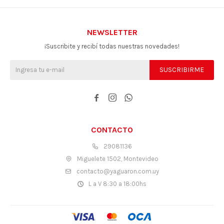
NEWSLETTER
¡Suscribite y recibí todas nuestras novedades!
SUSCRIBIRME



CONTACTO
29081136
Miguelete 1502, Montevideo
contacto@yaguaron.com.uy
L a V 8:30 a 18:00hs