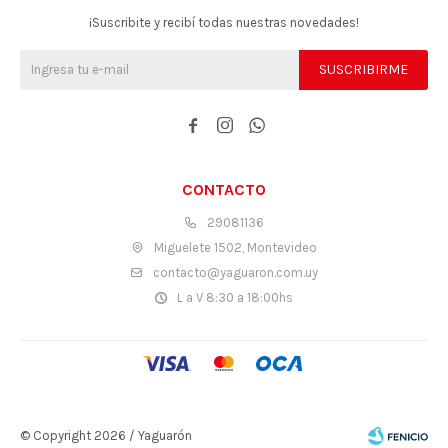
¡Suscribite y recibí todas nuestras novedades!
SUSCRIBIRME



CONTACTO
29081136
Miguelete 1502, Montevideo
contacto@yaguaron.com.uy
L a V 8:30 a 18:00hs
© Copyright 2026 / Yaguarón