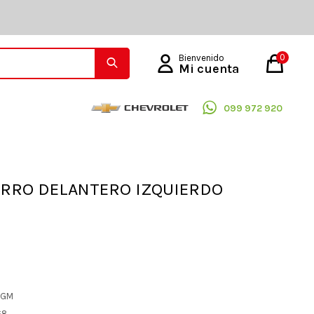
0
099 972 920
RRO DELANTERO IZQUIERDO
L GM
68