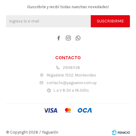
¡Suscribite y recibí todas nuestras novedades!
SUSCRIBIRME



CONTACTO
29081136
Miguelete 1502, Montevideo
contacto@yaguaron.com.uy
L a V 8:30 a 18:00hs
© Copyright 2026 / Yaguarón