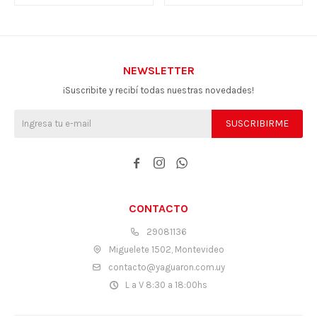
NEWSLETTER
¡Suscribite y recibí todas nuestras novedades!
SUSCRIBIRME



CONTACTO
29081136
Miguelete 1502, Montevideo
contacto@yaguaron.com.uy
L a V 8:30 a 18:00hs