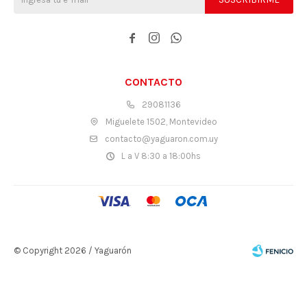



CONTACTO
29081136
Miguelete 1502, Montevideo
contacto@yaguaron.com.uy
L a V 8:30 a 18:00hs
© Copyright 2026 / Yaguarón