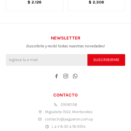
MODELOS
$
2.126
$
2.306
NEWSLETTER
¡Suscribite y recibí todas nuestras novedades!
SUSCRIBIRME



CONTACTO
29081136
Miguelete 1502, Montevideo
contacto@yaguaron.com.uy
L a V 8:30 a 18:00hs