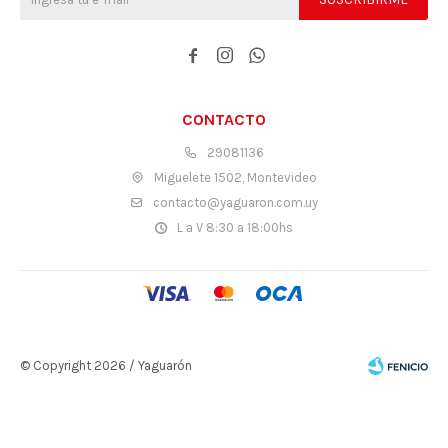



CONTACTO
29081136
Miguelete 1502, Montevideo
contacto@yaguaron.com.uy
L a V 8:30 a 18:00hs
© Copyright 2026 / Yaguarón