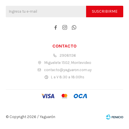
SUSCRIBIRME



CONTACTO
29081136
Miguelete 1502, Montevideo
contacto@yaguaron.com.uy
L a V 8:30 a 18:00hs
© Copyright 2026 / Yaguarón