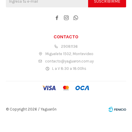
SUSCRIBIRME



CONTACTO
29081136
Miguelete 1502, Montevideo
contacto@yaguaron.com.uy
L a V 8:30 a 18:00hs
© Copyright 2026 / Yaguarón