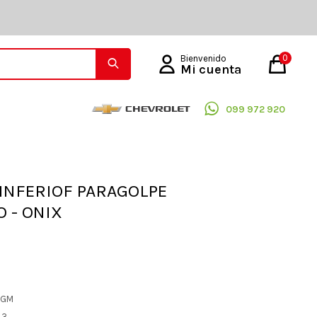
0
099 972 920
INFERIOF PARAGOLPE
 - ONIX
L GM
83