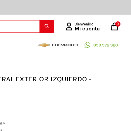
0
099 972 920
ERAL EXTERIOR IZQUIERDO -
L GM
05