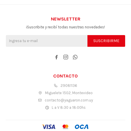
NEWSLETTER
¡Suscribite y recibí todas nuestras novedades!
SUSCRIBIRME



CONTACTO
29081136
Miguelete 1502, Montevideo
contacto@yaguaron.com.uy
L a V 8:30 a 18:00hs