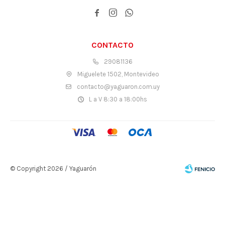



CONTACTO
29081136
Miguelete 1502, Montevideo
contacto@yaguaron.com.uy
L a V 8:30 a 18:00hs
© Copyright 2026 / Yaguarón