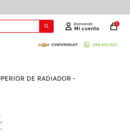
0
099 972 920
UPERIOR DE RADIADOR -
O
ST
04