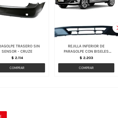
RAGOLPE TRASERO SIN
REJILLA INFERIOR DE
SENSOR - CRUZE
PARAGOLPE CON BISELES
CROMADOS SIN CAMINEROS -
$
2.114
$
2.203
ONIX / PRISMA
E