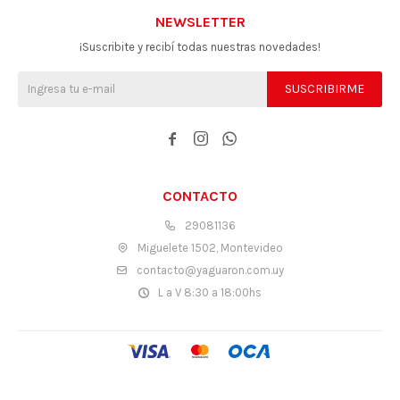
NEWSLETTER
¡Suscribite y recibí todas nuestras novedades!
SUSCRIBIRME



CONTACTO
29081136
Miguelete 1502, Montevideo
contacto@yaguaron.com.uy
L a V 8:30 a 18:00hs