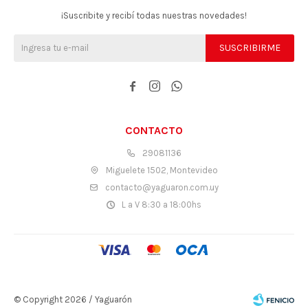
¡Suscribite y recibí todas nuestras novedades!
SUSCRIBIRME



CONTACTO
29081136
Miguelete 1502, Montevideo
contacto@yaguaron.com.uy
L a V 8:30 a 18:00hs
© Copyright 2026 / Yaguarón