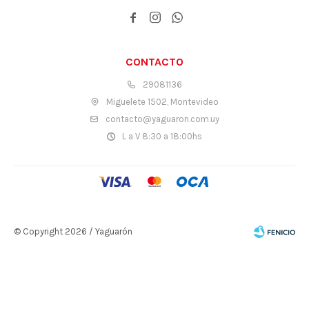



CONTACTO
29081136
Miguelete 1502, Montevideo
contacto@yaguaron.com.uy
L a V 8:30 a 18:00hs
© Copyright 2026 / Yaguarón