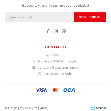
¡Suscribite y recibí todas nuestras novedades!
SUSCRIBIRME



CONTACTO
29081136
Miguelete 1502, Montevideo
contacto@yaguaron.com.uy
L a V 8:30 a 18:00hs
© Copyright 2026 / Yaguarón