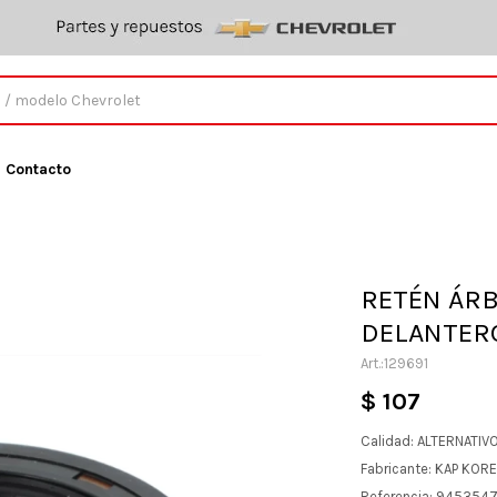
Contacto
RETÉN ÁRB
DELANTERO
129691
$
107
Calidad: ALTERNATIV
Fabricante: KAP KOR
Referencia: 945354