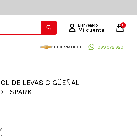
0
099 972 920
OL DE LEVAS CIGÜEÑAL
 - SPARK
O
EA
72