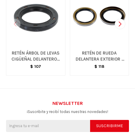
RETÉN ÁRBOL DE LEVAS
RETÉN DE RUEDA
CIGÜEÑAL DELANTERO -
DELANTERA EXTERIOR -
SPARK
SPARK
$
107
$
118
NEWSLETTER
¡Suscribite y recibí todas nuestras novedades!
SUSCRIBIRME