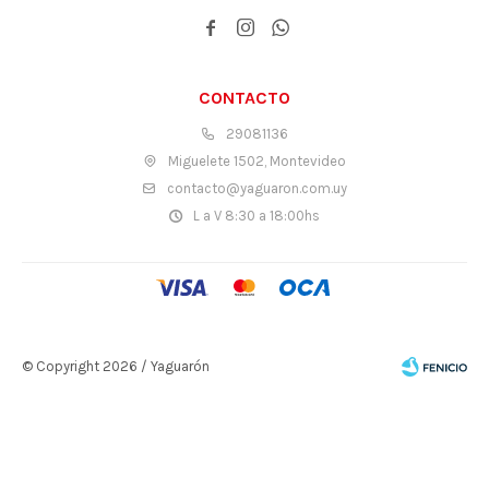



CONTACTO
29081136
Miguelete 1502, Montevideo
contacto@yaguaron.com.uy
L a V 8:30 a 18:00hs
© Copyright 2026 / Yaguarón