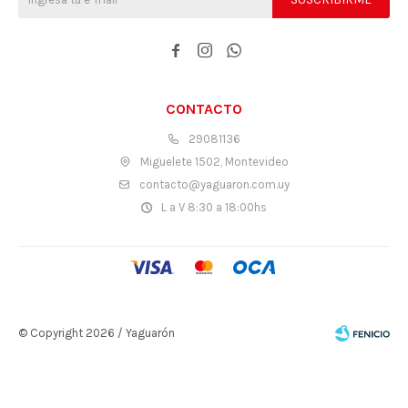



CONTACTO
29081136
Miguelete 1502, Montevideo
contacto@yaguaron.com.uy
L a V 8:30 a 18:00hs
© Copyright 2026 / Yaguarón