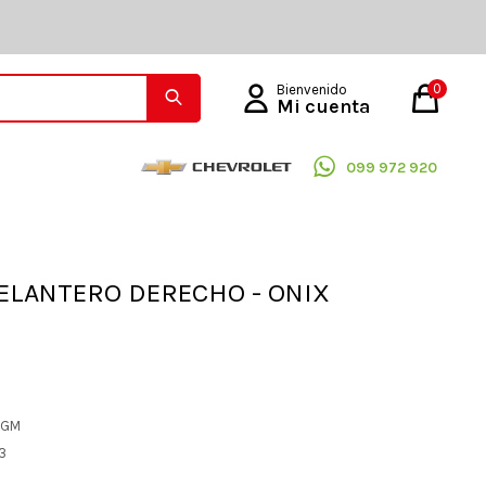
0
099 972 920
ELANTERO DERECHO - ONIX
L GM
43