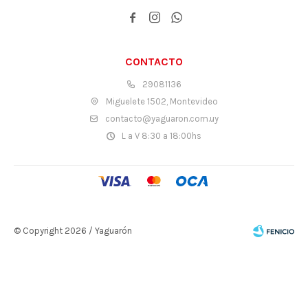



CONTACTO
29081136
Miguelete 1502, Montevideo
contacto@yaguaron.com.uy
L a V 8:30 a 18:00hs
© Copyright 2026 / Yaguarón