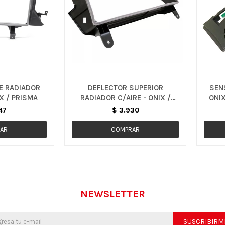
E RADIADOR
DEFLECTOR SUPERIOR
SENS
IX / PRISMA
RADIADOR C/AIRE - ONIX /
ONI
PRISMA
47
$
3.930
NEWSLETTER
SUSCRIBIRM