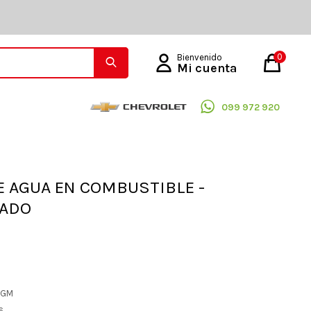
0
099 972 920
 AGUA EN COMBUSTIBLE -
RADO
L GM
6