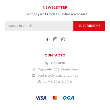
NEWSLETTER
¡Suscribite y recibí todas nuestras novedades!
SUSCRIBIRME



CONTACTO
29081136
Miguelete 1502, Montevideo
contacto@yaguaron.com.uy
L a V 8:30 a 18:00hs