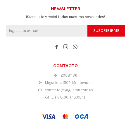
NEWSLETTER
¡Suscribite y recibí todas nuestras novedades!
SUSCRIBIRME



CONTACTO
29081136
Miguelete 1502, Montevideo
contacto@yaguaron.com.uy
L a V 8:30 a 18:00hs