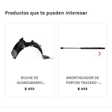
Productos que te pueden interesar
BUCHE DE
AMORTIGUADOR DE
GUARDABARRO
PORTON TRASERO -
DELANTERO IZQUIERDO
AGILE
$
653
$
653
- ONIX