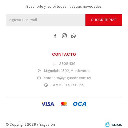
¡Suscribite y recibí todas nuestras novedades!
SUSCRIBIRME



CONTACTO
29081136
Miguelete 1502, Montevideo
contacto@yaguaron.com.uy
L a V 8:30 a 18:00hs
© Copyright 2026 / Yaguarón