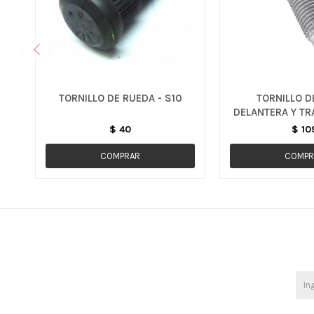
TORNILLO DE RUEDA - S10
TORNILLO D
DELANTERA Y TR
/ PRI
$
40
$
10