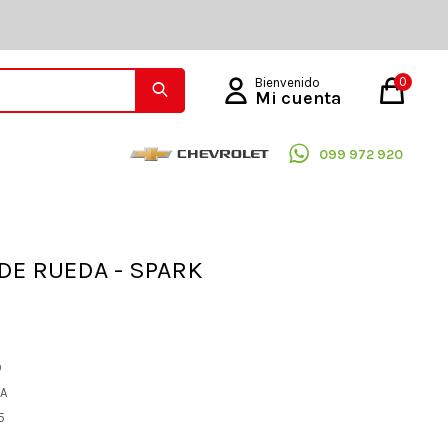
0
099 972 920
DE RUEDA - SPARK
O
EA
5