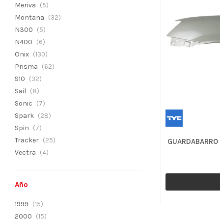
Meriva
(5)
Montana
(32)
N300
(5)
N400
(6)
Onix
(130)
Prisma
(62)
S10
(32)
Sail
(8)
Sonic
(7)
Spark
(28)
Spin
(7)
Tracker
(25)
GUARDABARRO 
Vectra
(4)
Año
1999
(15)
2000
(15)