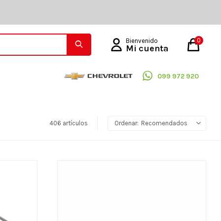
0
099 972 920
406 artículos
Recomendados