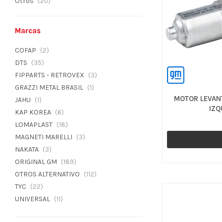
Otros
(20)
Marcas
COFAP
(2)
DTS
(35)
FIPPARTS - RETROVEX
(3)
GRAZZI METAL BRASIL
(1)
MOTOR LEVAN
JAHU
(1)
IZQ
KAP KOREA
(6)
LOMAPLAST
(18)
MAGNETI MARELLI
(3)
NAKATA
(3)
ORIGINAL GM
(189)
OTROS ALTERNATIVO
(112)
TYC
(22)
UNIVERSAL
(11)