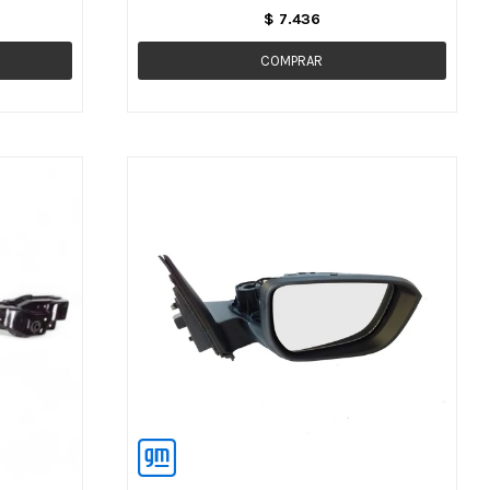
$
7.436