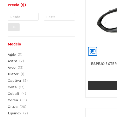
Precio
($)
OK
Modelo
Agile
(11)
Astra
(7)
ESPEJO EXTER
Aveo
(15)
Blazer
(1)
Captiva
(5)
Celta
(17)
Cobalt
(4)
Corsa
(39)
Cruze
(20)
Equinox
(2)