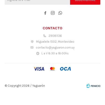



CONTACTO
29081136
Miguelete 1502, Montevideo
contacto@yaguaron.com.uy
L a V 8:30 a 18:00hs
© Copyright 2026 / Yaguarón