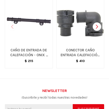
CAÑO DE ENTRADA DE
CONECTOR CAÑO
CALEFACCIÓN - ONIX /
ENTRADA CALEFACCIÓN
PRISMA
- SONIC / TRACKER
$
215
$
410
NEWSLETTER
¡Suscribite y recibí todas nuestras novedades!
SUSCRIBIRME