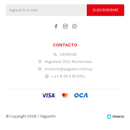
SUSCRIBIRME



CONTACTO
29081136
Miguelete 1502, Montevideo
contacto@yaguaron.com.uy
L a V 8:30 a 18:00hs
© Copyright 2026 / Yaguarón