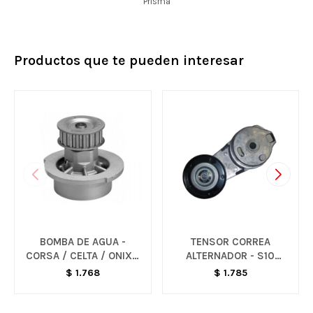
Prisma
Productos que te pueden interesar
BOMBA DE AGUA -
TENSOR CORREA
CORSA / CELTA / ONIX /
ALTERNADOR - S10
PRISMA
MWM
$
1.768
$
1.785