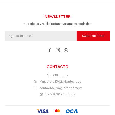
NEWSLETTER
¡Suscribite y recibí todas nuestras novedades!
SUSCRIBIRME



CONTACTO
29081136
Miguelete 1502, Montevideo
contacto@yaguaron.com.uy
L a V 8:30 a 18:00hs