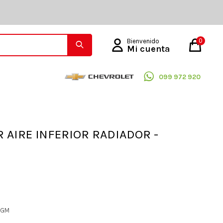
0
099 972 920
 AIRE INFERIOR RADIADOR -
L GM