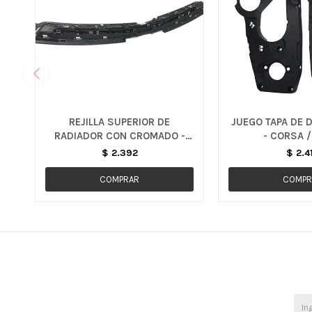
REJILLA SUPERIOR DE
JUEGO TAPA DE 
RADIADOR CON CROMADO -
- CORSA /
COBALT
$
2.392
$
2.4